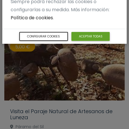
Siempre podrá rechazar las cookies o
DE LUNEZA
configurarlas a su medida. Más información:
Política de cookies
.
CONFIGURAR COOKIES
ACEPTAR TODAS
5,00 €
Visita el Paraje Natural de Artesanos de
Luneza
Páramo del Sil